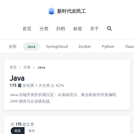
新时代农民工
首页
分类
归档
标签
关于
全部
Java
SpringCloud
Docker
Python
Clau
首页
分类
Java
Java
175 篇
·
全站第 1 大分类
·
占 42%
Java 后端开发的长期沉淀：从基础语法、集合框架到并发编程、
JVM 调优与企业级实战。
共
175
篇文章
最新
最热