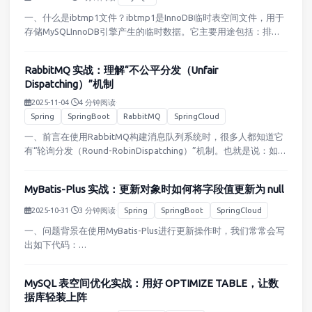
一、什么是ibtmp1文件？ibtmp1是InnoDB临时表空间文件，用于
存储MySQLInnoDB引擎产生的临时数据。它主要用途包括：排序
操作（ORDERBY、GROUPBY）：当结果集过大无法完全放入内存
时，临时数据会写入ibtmp1。…
RabbitMQ 实战：理解“不公平分发（Unfair
Dispatching）”机制
2025-11-04
·
4 分钟阅读
·
Spring
SpringBoot
RabbitMQ
SpringCloud
一、前言在使用RabbitMQ构建消息队列系统时，很多人都知道它
有“轮询分发（Round-RobinDispatching）”机制。也就是说：如果
有多个消费者同时订阅同一个队列，RabbitMQ会尽量让每个消费
者轮流接收相同数量的消息。听起…
MyBatis-Plus 实战：更新对象时如何将字段值更新为 null
2025-10-31
·
3 分钟阅读
·
Spring
SpringBoot
SpringCloud
一、问题背景在使用MyBatis-Plus进行更新操作时，我们常常会写
出如下代码：
Useruser&#x3D;newUser();user.setId(1L);user.setEmail(null);userServic
MySQL 表空间优化实战：用好 OPTIMIZE TABLE，让数
据库轻装上阵