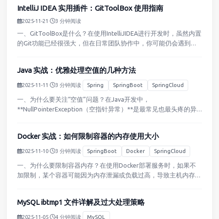
重定向状态码301永久重定向适用于资源永久迁…
IntelliJ IDEA 实用插件：GitToolBox 使用指南
2025-11-21
·
3 分钟阅读
一、GitToolBox是什么？在使用IntelliJIDEA进行开发时，虽然内置
的Git功能已经很强大，但在日常团队协作中，你可能仍会遇到这
些痛点：想快速看到当前文件的最近提交人、最近修改时间？想让
代码变化提示更明显，而不是默认的小蓝色条…
Java 实战：优雅处理空值的几种方法
2025-11-11
·
3 分钟阅读
·
Spring
SpringBoot
SpringCloud
一、为什么要关注“空值”问题？在Java开发中，
**NullPointerException（空指针异常）**是最常见也最头疼的异
常之一。很多时候，我们写的逻辑本身没问题，但因为某个变量意
外为null，就让整个程序崩溃。正所谓：“空指针一时…
Docker 实战：如何限制容器的内存使用大小
2025-11-10
·
3 分钟阅读
·
SpringBoot
Docker
SpringCloud
一、为什么要限制容器内存？在使用Docker部署服务时，如果不
加限制，某个容器可能因为内存泄漏或负载过高，导致主机内存被
耗尽，拖垮其他容器甚至整个系统。因此，在生产环境中，限制容
器内存使用量（MemoryLimit）是一项关键的资源控制措施…
MySQL ibtmp1 文件详解及过大处理策略
2025-11-05
·
4 分钟阅读
·
MySQL