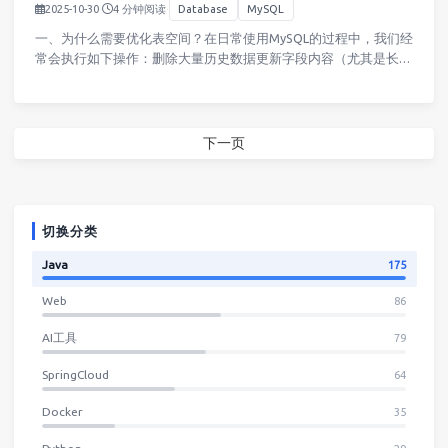
2025-10-30
·
4 分钟阅读
·
Database
MySQL
一、为什么需要优化表空间？在日常使用MySQL的过程中，我们经
常会执行如下操作：删除大量历史数据更新字段内容（尤其是长文
本或大字段）建立和删除索引这些操作虽然改变了表的数据，但底
层物理文件（表空间）并不会自动缩小。也就是说，即使你删除了
一半…
下一页
切换分类
Java
175
Web
86
AI工具
79
SpringCloud
64
Docker
35