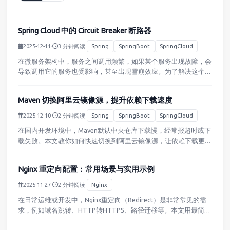
Spring Cloud 中的 Circuit Breaker 断路器
2025-12-11
·
3 分钟阅读
·
Spring
SpringBoot
SpringCloud
在微服务架构中，服务之间调用频繁，如果某个服务出现故障，会
导致调用它的服务也受影响，甚至出现雪崩效应。为了解决这个问
题，引入了断路器（CircuitBreaker）模式。一、什么是断路器断
路器类似电路中的开关，它会根据服务调用的状态自动决定…
Maven 切换阿里云镜像源，提升依赖下载速度
2025-12-10
·
2 分钟阅读
·
Spring
SpringBoot
SpringCloud
在国内开发环境中，Maven默认中央仓库下载慢，经常报超时或下
载失败。本文教你如何快速切换到阿里云镜像源，让依赖下载更稳
定、更快。一、为什么要切换镜像源Maven默认仓库在国外，访问
速度慢CI/CD构建频繁依赖下载容易失败使用阿里云镜像源即…
Nginx 重定向配置：常用场景与实用示例
2025-11-27
·
2 分钟阅读
·
Nginx
在日常运维或开发中，Nginx重定向（Redirect）是非常常见的需
求，例如域名跳转、HTTP转HTTPS、路径迁移等。本文用最简单
的示例，带你快速掌握Nginx重定向的核心配置方式。一、常见的