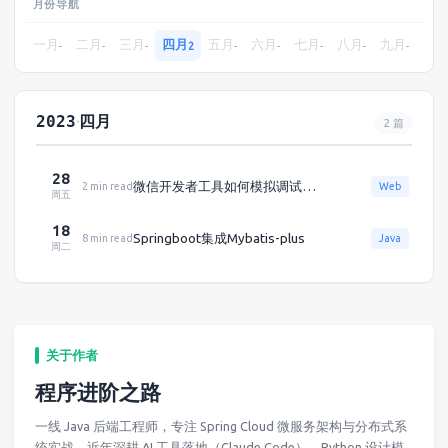
月份导航
一月
二月
三月
四月
五月
六月
七月
八月
九月
十
-
-
-
2
-
-
-
-
-
2023
·
四月
2 篇
28
微信开发者工具如何模拟调试扫描小程序二维码功能
2 min read
Web
周五
18
Springboot集成Mybatis-plus
8 min read
Java
周二
关于作者
程序进阶之路
一线 Java 后端工程师，专注 Spring Cloud 微服务架构与分布式系
统实战。近年深耕 AI 工具落地（Claude Code）、Python 设计模