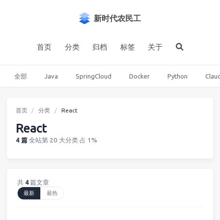
新时代农民工
首页
分类
归档
标签
关于
全部
Java
SpringCloud
Docker
Python
Clau
首页
分类
React
React
4 篇
·
全站第 20 大分类
·
占 1%
共
4
篇文章
最新
最热