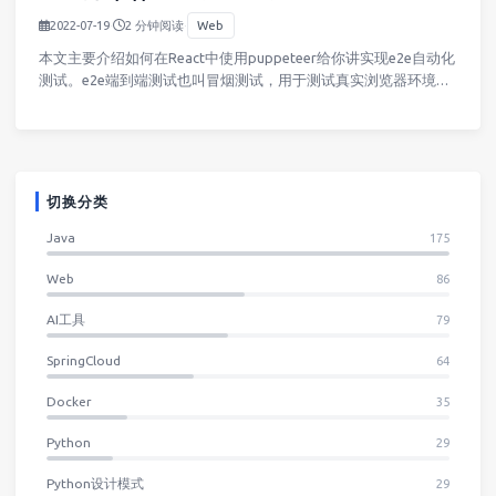
2022-07-19
·
2 分钟阅读
·
Web
​本文主要介绍如何在React中使用puppeteer给你讲实现e2e自动化
测试。e2e端到端测试也叫冒烟测试，用于测试真实浏览器环境下
前端应用的流程和表现，相当于代替人工去操作应用。1、引入
puppeteer组件​引入puppeteer作…
切换分类
Java
175
Web
86
AI工具
79
SpringCloud
64
Docker
35
Python
29
Python设计模式
29