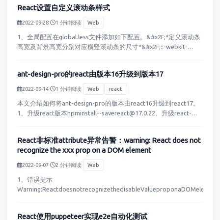
React设置自定义滚动条样式
2022-09-28
·
1 分钟阅读
·
Web
1、全局配置在global.less文件添加如下配置。&#x2F;*定义滚动条
高宽及背景高宽分别对应横竖滚动条的尺寸*&#x2F;::-webkit-
scrollbar&#123;width:5px;height:10px;&#125;&#…
ant-design-pro的react由版本16升级到版本17
2022-09-14
·
1 分钟阅读
·
Web
react
本文介绍如何将ant-design-pro的版本由react16升级到react17。
1、升级react版本npminstall--savereact@17.0.22、升级react-
dom版本npminstall--savereact-d…
React非标准attribute异常告警：warning: React does not
recognize the xxx prop on a DOM element
2022-09-07
·
2 分钟阅读
·
Web
1、错误提示​
Warning:ReactdoesnotrecognizethedisableValueproponaDOMelement.
React使用puppeteer实现e2e自动化测试