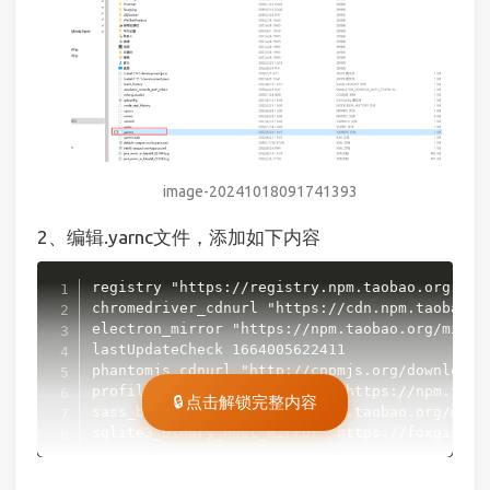
image-20241018091741393
2、编辑.yarnc文件，添加如下内容
复制
registry "https://registry.npm.taobao.org"

chromedriver_cdnurl "https://cdn.npm.taobao.or
electron_mirror "https://npm.taobao.org/mirror
lastUpdateCheck 1664005622411

phantomjs_cdnurl "http://cnpmjs.org/downloads"
profiler_binary_host_mirror "https://npm.taoba
🔒 点击解锁完整内容
sass_binary_site "https://npm.taobao.org/mirro
sqlite3_binary_host_mirror "https://foxgis.os