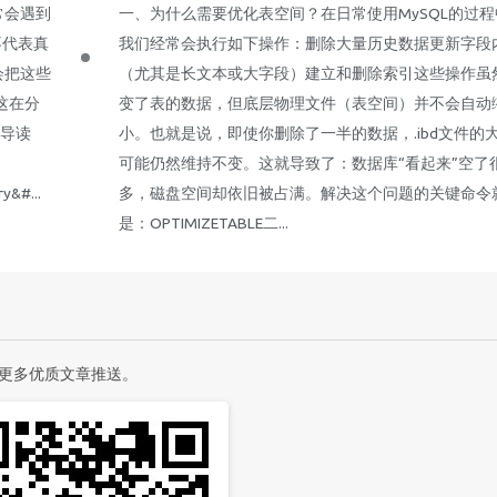
常会遇到
一、为什么需要优化表空间？在日常使用MySQL的过
不代表真
我们经常会执行如下操作：删除大量历史数据更新字段
会把这些
（尤其是长文本或大字段）建立和删除索引这些操作虽
这在分
变了表的数据，但底层物理文件（表空间）并不会自动
导读
小。也就是说，即使你删除了一半的数据，.ibd文件的
可能仍然维持不变。这就导致了：数据库“看起来”空了
y&#...
多，磁盘空间却依旧被占满。解决这个问题的关键命令
是：OPTIMIZETABLE二...
更多优质文章推送。