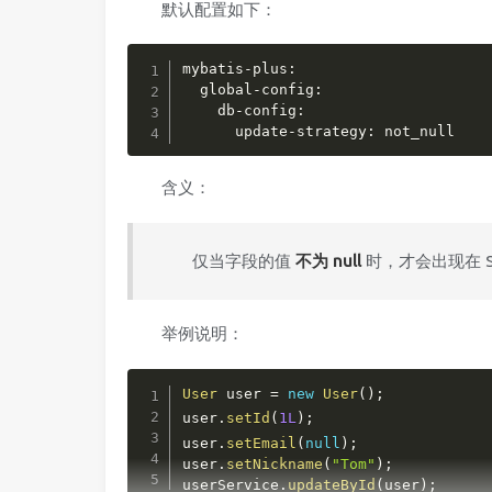
默认配置如下：
mybatis-plus:

  global-config:

    db-config:

      update-strategy: not_null
含义：
仅当字段的值
不为 null
时，才会出现在 SQ
举例说明：
User
 user 
=
new
User
(
)
;
user
.
setId
(
1L
)
;
user
.
setEmail
(
null
)
;
user
.
setNickname
(
"Tom"
)
;
userService
.
updateById
(
user
)
;