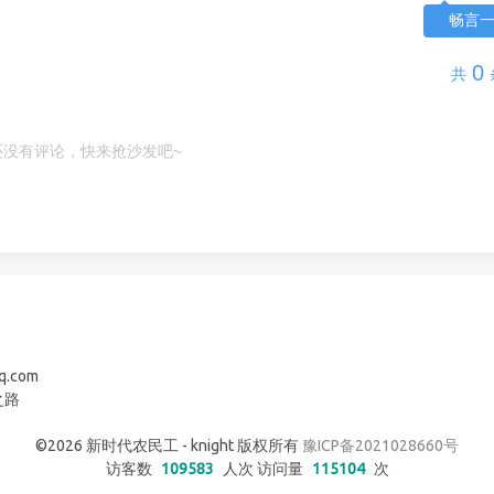
畅言
0
共
还没有评论，快来抢沙发吧~
q.com
之路
©2026 新时代农民工 - knight 版权所有
豫ICP备2021028660号
访客数
109583
人次 访问量
115104
次