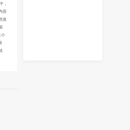
程中，
内容
然改
缩
大小
很
就