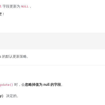
字段更新为
，
l
NULL
空
！
us 的默认更新策略。
时，会
忽略掉值为 null 的字段
。
update()
gy）
决定的。