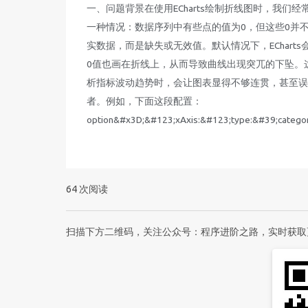
一、问题背景在使用ECharts绘制折线图时，我们经
一种情况：数据序列中有些点的值为0，但这些0并
实数据，而是缺失或无效值。默认情况下，ECharts
0值也画在折线上，从而导致曲线出现突兀的下坠。
析指标波动趋势时，会让图表显得不够连贯，甚至误
者。例如，下面这段配置：
option&#x3D;&#123;xAxis:&#123;type:&#39;categor
64
次阅读
扫描下方二维码，关注公众号：程序进阶之路，实时获取