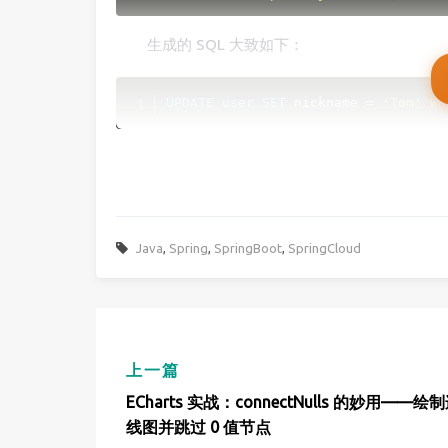
生成的 SQL 大致如下：
UPDATE
user
SET
 nickname 
=
'Tom'
WH
Java
,
Spring
,
SpringBoot
,
SpringCloud
上一篇
ECharts 实战：connectNulls 的妙用——
线图并跳过 0 值节点