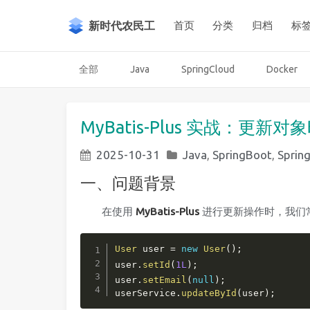
新时代农民工
首页
分类
归档
标
全部
Java
SpringCloud
Docker
MyBatis-Plus 实战：更新
2025-10-31
Java
,
SpringBoot
,
Sprin
一、问题背景
在使用
MyBatis-Plus
进行更新操作时，我们
User
 user 
=
new
User
(
)
;
user
.
setId
(
1L
)
;
user
.
setEmail
(
null
)
;
userService
.
updateById
(
user
)
;