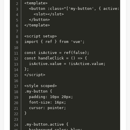
<template>

  <button :class="['my-button', { active: isAc
    <slot></slot>

  </button>

</template>

<script setup>

import { ref } from 'vue';

const isActive = ref(false);

const handleClick = () => {

  isActive.value = !isActive.value;

};

</script>

<style scoped>

.my-button {

  padding: 10px 20px;

  font-size: 16px;

  cursor: pointer;

}

.my-button.active {

  background-color: blue;
